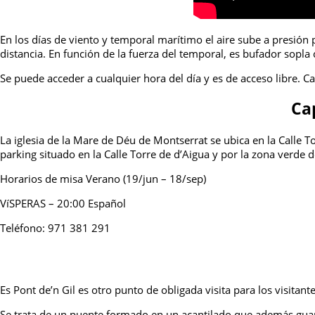
En los días de viento y temporal marítimo el aire sube a presión
distancia. En función de la fuerza del temporal, es bufador so
Se puede acceder a cualquier hora del día y es de acceso libre. C
Ca
La iglesia de la Mare de Déu de Montserrat se ubica en la Calle T
parking situado en la Calle Torre de d’Aigua y por la zona verde 
Horarios de misa Verano (19/jun – 18/sep)
VíSPERAS – 20:00 Español
Teléfono: 971 381 291
Es Pont de’n Gil es otro punto de obligada visita para los visitan
Se trata de un puente formado en un acantilado que además gua