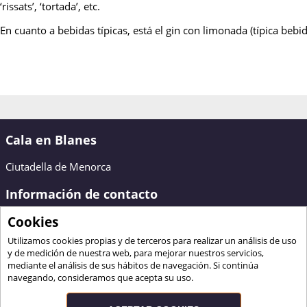
‘rissats’, ‘tortada’, etc.
En cuanto a bebidas típicas, está el gin con limonada (típica bebid
Cala en Blanes
Ciutadella de Menorca
Información de contacto
Cookies
Bienvenido a Cala en Blanes
Ciutadella de Menorca
Utilizamos cookies propias y de terceros para realizar un análisis de uso
Contactar
y de medición de nuestra web, para mejorar nuestros servicios,
mediante el análisis de sus hábitos de navegación. Si continúa
www.calaenblanes.com
navegando, consideramos que acepta su uso.