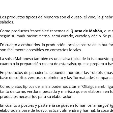
Los productos típicos de Menorca son el queso, el vino, la gineb
salados.
Como productos ‘especiales’ tenemos el
Queso de Mahón
, que
según su maduración: tierno, semi curado, curado y añejo. Se pue
En cuanto a embutidos, la producción local se centra en la butifar
son fácilmente accesibles en comercios locales.
La salsa Mahonesa también es una salsa típica de la isla puesto
cuanto a la preparación casera de esta salsa, que se prepara a bas
En productos de panadería, se pueden nombrar las ‘rubiols’ (masa
base de sofrito, verduras o pimiento y las ‘formatjades’ (empanad
Como platos típicos de la isla podemos citar el ‘Oliaigua amb figu
tanto de carne, verdura, pescado y marísco que se elaboran en f
productos necesarios para su elaboración.
En cuanto a postres y pastelería se pueden tomar los ‘amargos’ (g
elaborada a base de huevo, azúcar, almendra y harina), la coca de 