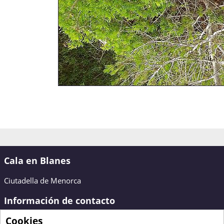
Cala en Blanes
Ciutadella de Menorca
Información de contacto
Cookies
Bienvenido a Cala en Blanes