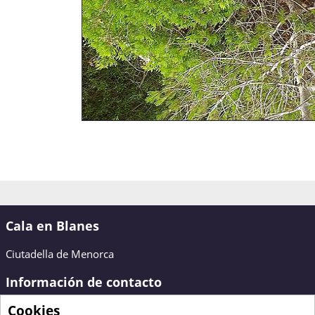
Cala en Blanes
Ciutadella de Menorca
Información de contacto
Cookies
Bienvenido a Cala en Blanes